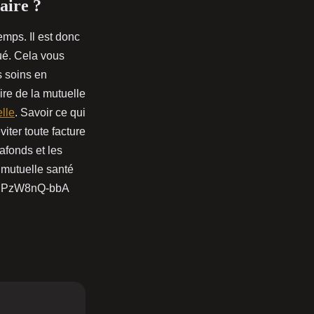
aire ?
emps. Il est donc
ué. Cela vous
s soins en
re de la mutuelle
lle
. Savoir ce qui
viter toute facture
afonds et les
 mutuelle santé
?v=nPzW8nQ-bbA