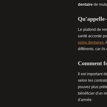
mutuelle santé ?
dentaire
de mutue
Aurelien
•
29 janvier 2022
•
2 min de lecture
Qu'appelle-
Le plafond de re
santé accorde pou
soins dentaires
,
différents, car il
Comment fon
Il est important 
selon les contrat
pouvez plus prét
bénéficier d'un 
d'année.