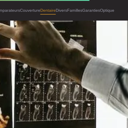
mparateurs
Couverture
Dentaire
Divers
Familles
Garanties
Optique