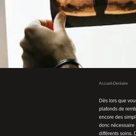
Accueil
›
Dentaire
DENTAIRE
Quels sont les plafon
Dès lors que vous
plafonds de remb
remboursement dentai
encore des simpl
donc nécessaire 
différents soins.