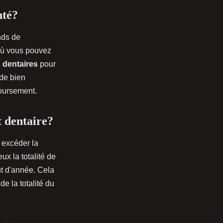
nté?
nds de
u'où vous pouvez
s dentaires
pour
 de bien
boursement.
 dentaire?
 excéder la
ux la totalité de
t d'année. Cela
de la totalité du