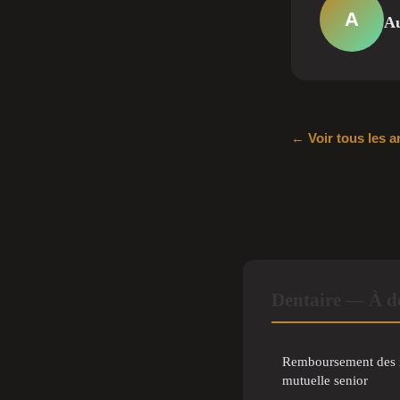
A
Au
← Voir tous les a
Dentaire — À dé
Remboursement des im
mutuelle senior