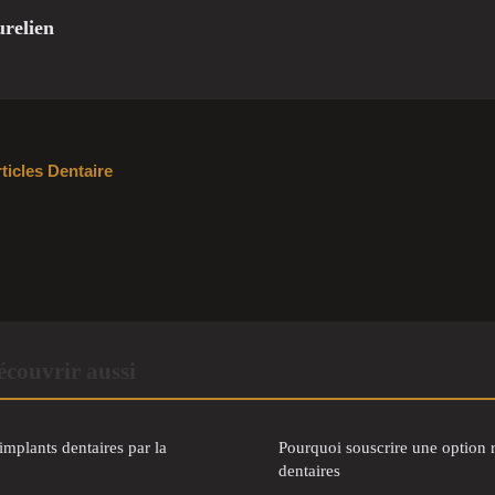
relien
rticles Dentaire
couvrir aussi
plants dentaires par la
Pourquoi souscrire une option r
dentaires